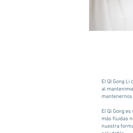
El QI Gong Li 
al mantenimien
mantenernos vi
El Qi Gong es
más fluidas n
nuestra forma