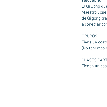
saludable.
El Qi Gong qu
Maestro Jose 
de Qi gong tra
a conectar con
GRUPOS:
Tiene un cost
(No tenemos g
CLASES PART
Tienen un cos