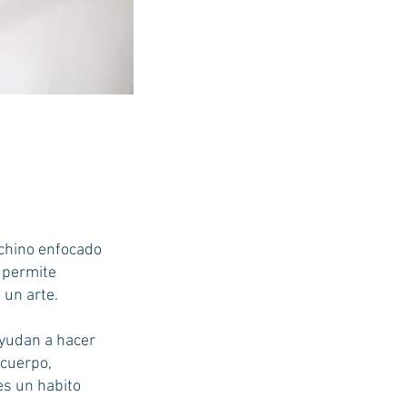
o chino enfocado
s permite
 un arte.
ayudan a hacer
 cuerpo,
es un habito